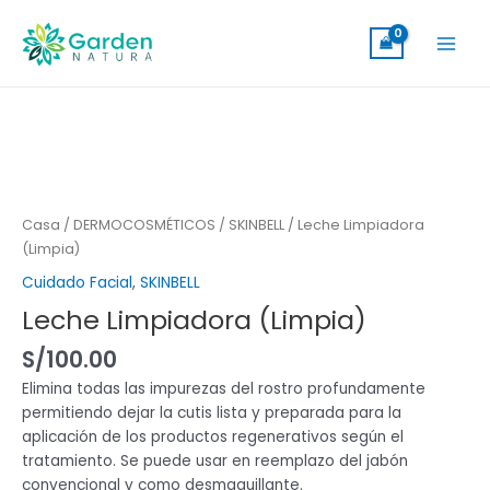
Skip
Main
to
Men
content
Leche
Limpiadora
(Limpia)
cantidad
Casa
/
DERMOCOSMÉTICOS
/
SKINBELL
/ Leche Limpiadora
(Limpia)
Cuidado Facial
,
SKINBELL
Leche Limpiadora (Limpia)
S/
100.00
Elimina todas las impurezas del rostro profundamente
permitiendo dejar la cutis lista y preparada para la
aplicación de los productos regenerativos según el
tratamiento. Se puede usar en reemplazo del jabón
convencional y como desmaquillante.