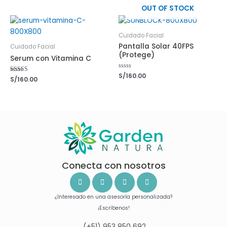
de
5
OUT OF STOCK
Cuidado Facial
Pantalla Solar 40FPS
Cuidado Facial
(Protege)
Serum con Vitamina C
Nominal
S/
160.00
Nominal
S/
160.00
0
5.00
de
de 5
5
Conecta con nosotros
¿Interesado en una asesoría personalizada?
¡Escríbenos!
(+51) 953 850 692