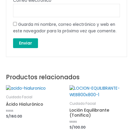
Correo electrónico
*
Guarda mi nombre, correo electrónico y web en
este navegador para la próxima vez que comente.
Productos relacionados
Cuidado Facial
Cuidado Facial
Ácido Hialurónico
Loción Equilibrante
(Tonifica)
Nominal
S/
160.00
0
de
5
Nominal
S/
100.00
0